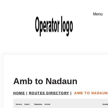
Amb to Nadaun
HOME
|
ROUTES DIRECTORY
|
AMB TO NADAUN
Service
Coach
Departure
Arrival
Availab